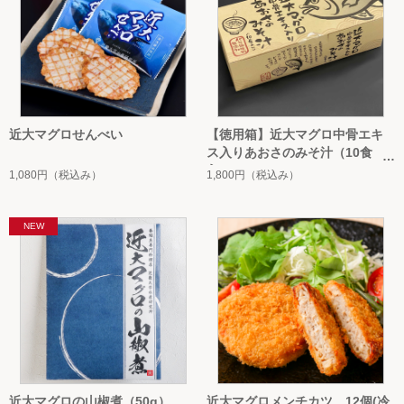
近大マグロせんべい
【徳用箱】近大マグロ中骨エキ
ス入りあおさのみそ汁（10食
入）
1,080円
（税込み）
1,800円
（税込み）
近大マグロの山椒煮（50g）
近大マグロメンチカツ 12個(冷