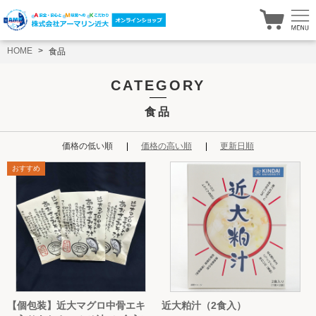
HOME
食品
CATEGORY
食品
価格の低い順
価格の高い順
更新日順
【個包装】近大マグロ中骨エキ
近大粕汁（2食入）